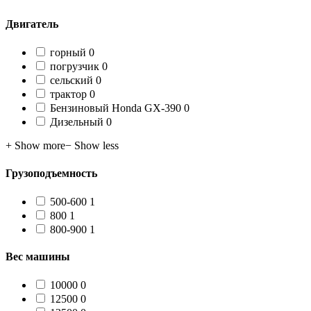
Двигатель
0
горный
0
products
0
погрузчик
0
products
0
сельский
0
products
0
трактор
0
products
0
Бензиновый Honda GX-390
0
products
0
Дизельный
0
products
+ Show more
− Show less
Грузоподъемность
1
500-600
1
product
1
800
1
product
1
800-900
1
product
Вес машины
0
10000
0
products
0
12500
0
products
0